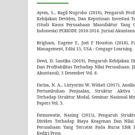
Ayem, S., Ragil Nugroho (2016), Pengaruh Profi
Kebijakan Deviden, Dan Keputusan Investasi T
(Studi Kasus Perusahaan Manufaktur Yang G
Indonesia) PERIODE 2010-2014. Jurnal Akuntansi, 
Brigham, Eugene F., Joel F Houston (2018), F
Management, Edisi 15, USA : Cengage Learning.
Dewi, D. Santika (2019), Pengaruh Kebijakan D
Dan Profitabilitas Terhadap Nilai Perusahaan. J
Akuntansi), 5 Desember Vol. 8.
Farisa, N. A., Listyorini W. Widati (2017), Analisa
Pertumbuhan Penjualan, Struktur Aktiva 
Terhadap Struktur Modal. Seminar Nasional Mult
Papers Vol. 3.
Fatmawatie, Naning (2015), Pengaruh Struk
Dividen Terhadap Biaya Keagenan Dan Nilai
Perusahaan Yang Tercatat Pada Bursa Efek In
Kediri Press.