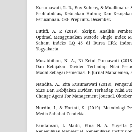
Kusumawati, R. R., Eny Suheny, & Muallimatus 
Profitabilitas, Kebijakan Hutang Dan Kebijak
Perusahaan. OSF Preprints, Desember.
Luthfi, A. P. (2019), Skripsi: Analisis Pemb
Optimal Menggunakan Metode Single Index Mo
Saham Indeks LQ 45 di Bursa Efek Indonesi
Yogyakarta.
Musabbihan, N. A., Ni Ketut Purnawati (2018)
Dan Kebijakan Dividen Terhadap Nilai Peru
Modal Sebagai Pemediasi. E-Jurnal Manajemen, 3 
Nandita, A., Rita Kusumawati (2018), Pengaruh 
Siize Dan Kebijakan Dividen Terhadap Nilai 
Change Agent For Management Journal, Oktober 
Nurdin, I., & Hartati, S. (2019). Metodologi Pe
Media Sahabat Cendekia.
Pandansari, I. Maitri, Etna N. A. Yuyetta (
Kepemilikan Manajerial, Kepemilikan Institusio