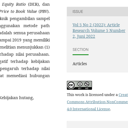
 Equity Ratio
(DER), dan
Price to Book Value
(PBV).
ISSUE
 teknik pengambilan sampel
Vol 5 No 2 (2022): Article
enggunakan metode path
Research Volume 5 Number
n adalah semua perusahaan
2, Juni 2022
sampai 2019 yang memiliki
penelitian menunjukkan (1)
SECTION
erhadap nilai perusahaan.
atif terhadap kebijakan
Articles
 pengaruh terhadap nilai
pat memediasi hubungan
This work is licensed under a
Creat
 Kebijakan hutang,
Commons Attribution-NonCommer
4.0 International License
.