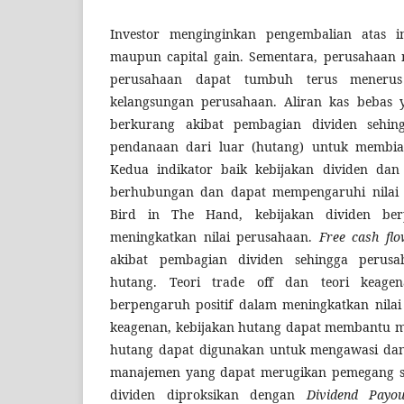
Investor menginginkan pengembalian atas in
maupun capital gain. Sementara, perusahaa
perusahaan dapat tumbuh terus meneru
kelangsungan perusahaan. Aliran kas bebas y
berkurang akibat pembagian dividen sehi
pendanaan dari luar (hutang) untuk membia
Kedua indikator baik kebijakan dividen dan 
berhubungan dan dapat mempengaruhi nilai 
Bird in The Hand, kebijakan dividen ber
meningkatkan nilai perusahaan.
Free cash flo
akibat pembagian dividen sehingga perusa
hutang. Teori trade off dan teori keage
berpengaruh positif dalam meningkatkan nilai
keagenan, kebijakan hutang dapat membantu m
hutang dapat digunakan untuk mengawasi dan
manajemen yang dapat merugikan pemegang sa
dividen diproksikan dengan
Dividend Payou