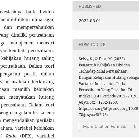
PUBLISHED
vestasinya baik dividen
n membutuhkan dana agar
2022-06-01
s dan mempertahankan
ang dimiliki perusahaan
ngga manajemen mencari
HOW TO CITE
yai kembali perusahaan.
kebijakan hutang saling
Selvy, S., & Esra, M. (2022).
Pengaruh Kebijakan Dividen
perusahaan. Dalam teori
Terhadap Nilai Perusahaan
pengaruh positif dalam
Dengan Kebijakan Hutang Sebaga
w
perusahaan berkurang
Variabel Intervening Pada
haan memilih kebijakan
Perusahaan Yang Terdaftar Di
Indeks LQ 45 Periode 2015 -2019.
nan menyatakan hutang
Jesya
,
5
(2), 1252-1263.
 perusahaan. Dalam teori
https://doi.org/https://doi.org/10.36
engurangi konflik karena
78/jesya.v5i2.734
 mengendalikan perilaku
More Citation Formats
ham. Variabel kebijakan
t Ratio
(DPR), variabel