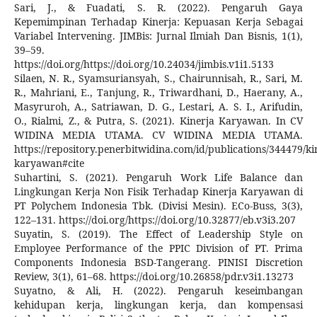
Sari, J., & Fuadati, S. R. (2022). Pengaruh Gaya
Kepemimpinan Terhadap Kinerja: Kepuasan Kerja Sebagai
Variabel Intervening. JIMBis: Jurnal Ilmiah Dan Bisnis, 1(1),
39–59.
https://doi.org/https://doi.org/10.24034/jimbis.v1i1.5133
Silaen, N. R., Syamsuriansyah, S., Chairunnisah, R., Sari, M.
R., Mahriani, E., Tanjung, R., Triwardhani, D., Haerany, A.,
Masyruroh, A., Satriawan, D. G., Lestari, A. S. I., Arifudin,
O., Rialmi, Z., & Putra, S. (2021). Kinerja Karyawan. In CV
WIDINA MEDIA UTAMA. CV WIDINA MEDIA UTAMA.
https://repository.penerbitwidina.com/id/publications/344479/ki
karyawan#cite
Suhartini, S. (2021). Pengaruh Work Life Balance dan
Lingkungan Kerja Non Fisik Terhadap Kinerja Karyawan di
PT Polychem Indonesia Tbk. (Divisi Mesin). ECo-Buss, 3(3),
122–131. https://doi.org/https://doi.org/10.32877/eb.v3i3.207
Suyatin, S. (2019). The Effect of Leadership Style on
Employee Performance of the PPIC Division of PT. Prima
Components Indonesia BSD-Tangerang. PINISI Discretion
Review, 3(1), 61–68. https://doi.org/10.26858/pdr.v3i1.13273
Suyatno, & Ali, H. (2022). Pengaruh keseimbangan
kehidupan kerja, lingkungan kerja, dan kompensasi