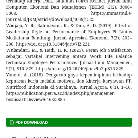
terhadap kinerja Polisi Satlantas Polres Kerinci. Jurnal Ilmu
Komputer, Ekonomi Dan Manajemen (JIKEM), 2(2), 3060–
3068. https://ummaspul.e-
journal.id/JKM/article/download/4059/1525
Widjaja, Y. R., Rahmayani, R., & Dini, A. D. (2019). Effect of
Leadership Style on Performance of Employees Pt Lintas
Mediatama Bandung. Jurnal Apresiasi Ekonomi, 7(2), 202–
208. https://doi.org/10.31846/jae.v7i2.221
Wulandari, M., & Hadi, H. K. (2021). Peran Job Satisfaction
sebagai Variabel Intervening antara Work Life Balance
terhadap Employee Performance. Jurnal Ilmu Manajemen,
9(2), 816–829. https://doi.org/10.26740/jim.v9n2.p816-829
Yanoto, A. (2018). Pengaruh gaya kepemimpinan terhadap
kepuasan kerja melalui motivasi dan kinerja karyawan PT.
Nutrifood Indonesia di Surabaya. Jurnal Agora, 6(1), 1–10.
https://publication.petra.ac.id/index.php/manajemen-
bisnis/article/view/6468/5885
PDF DOWNLOAD