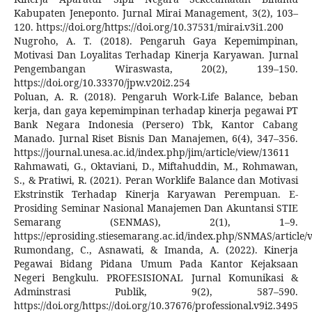
Kabupaten Jeneponto. Jurnal Mirai Management, 3(2), 103–
120. https://doi.org/https://doi.org/10.37531/mirai.v3i1.200
Nugroho, A. T. (2018). Pengaruh Gaya Kepemimpinan,
Motivasi Dan Loyalitas Terhadap Kinerja Karyawan. Jurnal
Pengembangan Wiraswasta, 20(2), 139–150.
https://doi.org/10.33370/jpw.v20i2.254
Poluan, A. R. (2018). Pengaruh Work-Life Balance, beban
kerja, dan gaya kepemimpinan terhadap kinerja pegawai PT
Bank Negara Indonesia (Persero) Tbk, Kantor Cabang
Manado. Jurnal Riset Bisnis Dan Manajemen, 6(4), 347–356.
https://journal.unesa.ac.id/index.php/jim/article/view/13611
Rahmawati, G., Oktaviani, D., Miftahuddin, M., Rohmawan,
S., & Pratiwi, R. (2021). Peran Worklife Balance dan Motivasi
Ekstrinstik Terhadap Kinerja Karyawan Perempuan. E-
Prosiding Seminar Nasional Manajemen Dan Akuntansi STIE
Semarang (SENMAS), 2(1), 1–9.
https://eprosiding.stiesemarang.ac.id/index.php/SNMAS/article/
Rumondang, C., Asnawati, & Imanda, A. (2022). Kinerja
Pegawai Bidang Pidana Umum Pada Kantor Kejaksaan
Negeri Bengkulu. PROFESISIONAL Jurnal Komunikasi &
Adminstrasi Publik, 9(2), 587–590.
https://doi.org/https://doi.org/10.37676/professional.v9i2.3495