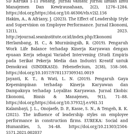
SD Kartika 1-11 Padang. Jurnal Valuasi: Jurnal Ilmiah Ilmu
Manajemen Dan Kewirausahaan, 2(2), 1276–1284.
https://doi.org/https://doi.org/10.46306/vls.v2i2.156
Hakim, A., & Afriany, J. (2023). The Effect of Leadership Style
and Supervision on Employee Performance. Jurnal Ekonomi,
12(1), 2023.
http://ejournal.seaninstitute.or.id/index.php/Ekonomi
Herlambang, H. C., & Murniningsih, R. (2019). Pengaruh
Work Life Balance terhadap Kinerja Karyawan dengan
epuaan Kerja sebagai Variabel Intervening (Studi Empiris
pada Serikat Pekerja Media dan Industri Kreatif untuk
Demokrasi (SINDIKASI)). Febenefecium, 2(38), 558–566.
https://doi.org/10.1057/9781137309341.0019
Jayanti, K. T., & Wati, L. N. (2019). Pengaruh Gaya
Kepemimpinan terhadap Kinerja Karyawan dan
Dampaknya terhadap Loyalitas Karyawan. Jurnal Ekobis:
Ekonomi, Bisnis & Manajenen, 9(1), 71–88.
https://doi.org/https://doi.org/10.37932/j.e.v9i1.51
Kalambayi, J. L., Onojaefe, D. P., Kasse, S. N., & Tengeh, R. K.
(2021). The influence of leadership styles on employee
performance in construction firms. EUREKA: Social and
Humanities, 5, 34–48. https://doi.org/10.21303/2504-
5571.2021.002037