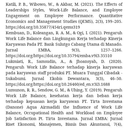
Katili, P. B., Wibowo, W., & Akbar, M. (2021). The Effects of
Leaderships Styles, Work-Life Balance, and Employee
Engagement on Employee Performance. Quantitative
Economics and Management Studies (QEMS), 2(3), 199–205.
https://doi.org/10.35877/454ri.qems319
Kembuan, D., Koleangan, R. A. M., & Ogi, I. (2021). Pengaruh
Work Life Balance dan Lingkungan Kerja terhadap Kinerja
Karyawan Pada PT. Bank Sulutgo Cabang Utama di Manado.
Jurnal EMBA, 9(3), 1257–1266.
https://doi.org/https://doi.org/10.35794/emba.v9i3.35510
Lukmiati, R., Samsudin, A., & Jhoansyah, D. (2020).
Pengaruh Work Life Balance terhadap kinerja karyawan
pada karyawan staff produksi PT. Muara Tunggal Cibadak -
Sukabumi. Jurnal Ekobis Dewantara, 3(3), 46–50.
https://doi.org/https://doi.org/10.26460/ed_en.v3i3.1688
Lumunon, R. R., Sendow, G. M., & Uhing, Y. (2019). Pengaruh
Work Life Balance, kesehatan kerja dan beban kerja
terhadap kepuasan kerja karyawan PT. Tirta Investama
(Danone) Aqua Airmadidi the Influence of Work Life
Balance, Occupational Health and Workload on Employee
Job Satisfaction Pt. Tirta Investama. Jurnal EMBA: Jurnal
Riset Ekonomi, Manajemen, Bisnis Dan Akuntansi, 7(4),