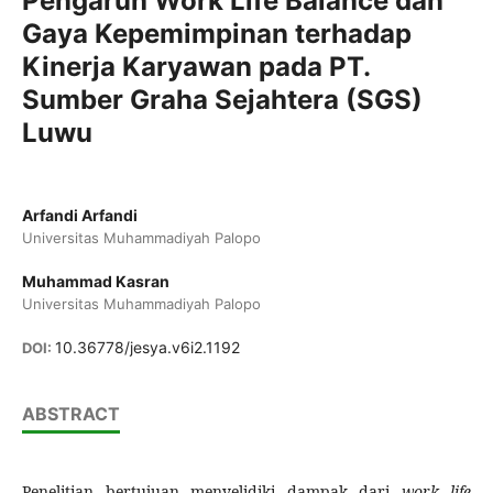
Pengaruh Work Life Balance dan
Gaya Kepemimpinan terhadap
Kinerja Karyawan pada PT.
Sumber Graha Sejahtera (SGS)
Luwu
Arfandi Arfandi
Universitas Muhammadiyah Palopo
Muhammad Kasran
Universitas Muhammadiyah Palopo
10.36778/jesya.v6i2.1192
DOI:
ABSTRACT
Penelitian bertujuan menyelidiki dampak dari
work life