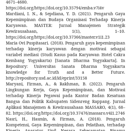
4671–4680.
https://doi.org/https://doi.org/10.35794/emba.v7i4v
Mardiani, I. N., & Sepdiana, Y. D. (2021). Pengaruh Gaya
Kepemimpinan dan Budaya Organisasi Terhadap Kinerja
Karyawan. MASTER: Jurnal Manajemen Strategik
Kewirausahaan, 1(1), 1–10.
https://doi.org/https://doi.org/10.37366/master.v1i1.23
Maria Ovi Puspitasari. (2018). Pengaruh gaya kepemimpinan
terhadap kinerja karyawan dengan motivasi sebagai
variabel mediasi (Studi Kasus pada Karyawan Hotel Cakra
Kembang Yogyakarta) [Sanata Dharma Yogyakarta]. In
Repository: Universitas Sanata Dharma Yogyakarta
knowledge for Truth and a Better Future.
http://repository.usd.ac.id/id/eprint/33158
Maryani, Firman, A., & Rakhman, B. (2022). Pengaruh
Lingkungan Kerja, Gaya Kepemimpinan, dan Motivasi
terhadap Kinerja Pegawai pada Kantor Badan Kesatuan
Bangsa dan Politik Kabupaten Sidenreng Rappang. Jurnal
Aplikasi Manajemen & Kewirausahaan MASSARO, 4(1), 68–
82. https://doi.org/https://doi.org/10.37476/massaro.v4i1.2746
Nasri, H., Hasmin, & Firman, A. (2018). Pengaruh
Kompetensi, Gaya Kepemimpinan, dan Pelatihan, terhadap
Kinerja Aparatur Sipil Negara Sekecamatan Binamu