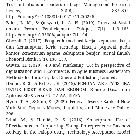
Trust intentions in readers of blogs. Management Research
Review, 35(9), 837–856.
https://doi.org/10.1108/01409171211256226
Fahri, L. M., & Qusyairi, L. A. H. (2019). Interaksi Sosial
dalam Proses Pembelajaran. Palapa, 7(1), 149–166.
https://doi.org/10.36088/palapa.v7i1.194
Ghozali, I. (2017). Pengaruh motivasi kerja, kepuasan kerja
dan kemampuan kerja terhadap kinerja pegawai pada
kantor kementrian agama kabupaten banjar. Jurnal Ilmiah
Ekonomi Bisnis, 3(1), 130–137.
Guven, H. (2020). 4.0 and marketing 4.0: in perspective of
digitalization and E-Commerce. In Agile Business Leadership
Methods for Industry 4.0. Emerald Publishing Limited.
Hamid, R. S., & Patra, I. K. (2019). PENGANTAR STATISTIKA
UNTUK RISET BISNIS DAN EKONOMI Konsep Dasar dan
Aplikasi SPSS versi 25. CV. AA. RIZKY.
Hyun, T. A., & Shin, S. (2009). Federal Reserve Bank of New
York Staff Reports Money, Liquidity, and Monetary Policy.
398.
Ikbal, M., & Hamid, R. S. (2016). Smartphone Use of
Effectiveness in Supporting Young Entrepreneurs Business
Activity in the Palopo Using Technology Acceptance Model