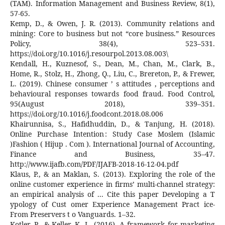
(TAM). Information Management and Business Review, 8(1),
57-65.
Kemp, D., & Owen, J. R. (2013). Community relations and
mining: Core to business but not “core business.” Resources
Policy, 38(4), 523–531.
https://doi.org/10.1016/j.resourpol.2013.08.003\
Kendall, H., Kuznesof, S., Dean, M., Chan, M., Clark, B.,
Home, R., Stolz, H., Zhong, Q., Liu, C., Brereton, P., & Frewer,
L. (2019). Chinese consumer ’ s attitudes , perceptions and
behavioural responses towards food fraud. Food Control,
95(August 2018), 339–351.
https://doi.org/10.1016/j.foodcont.2018.08.006
Khairunnisa, S., Hafidhuddin, D., & Tanjung, H. (2018).
Online Purchase Intention : Study Case Moslem (Islami̇c
)Fashi̇on ( Hijup . Com ). International Journal of Accounting,
Finance and Business, 35–47.
http://www.ijafb.com/PDF/IJAFB-2018-16-12-04.pdf
Klaus, P., & an Maklan, S. (2013). Exploring the role of the
online customer experience in firms’ multi-channel strategy:
an empirical analysis of ... Cite this paper Developing a T
ypology of Cust omer Experience Management Pract ice-
From Preservers t o Vanguards. 1–32.
Kotler, P., & Keller, K. L. (2016). A framework for marketing