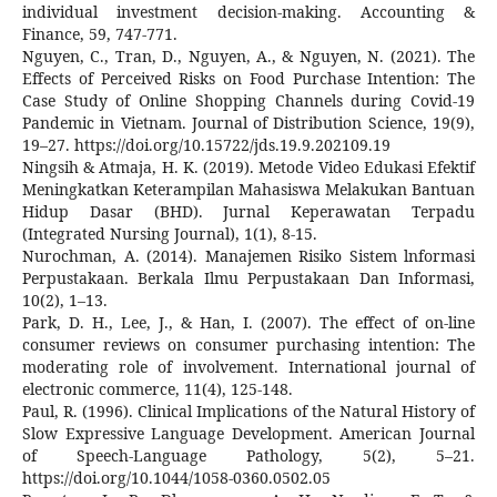
individual investment decision‐making. Accounting &
Finance, 59, 747-771.
Nguyen, C., Tran, D., Nguyen, A., & Nguyen, N. (2021). The
Effects of Perceived Risks on Food Purchase Intention: The
Case Study of Online Shopping Channels during Covid-19
Pandemic in Vietnam. Journal of Distribution Science, 19(9),
19–27. https://doi.org/10.15722/jds.19.9.202109.19
Ningsih & Atmaja, H. K. (2019). Metode Video Edukasi Efektif
Meningkatkan Keterampilan Mahasiswa Melakukan Bantuan
Hidup Dasar (BHD). Jurnal Keperawatan Terpadu
(Integrated Nursing Journal), 1(1), 8-15.
Nurochman, A. (2014). Manajemen Risiko Sistem lnformasi
Perpustakaan. Berkala Ilmu Perpustakaan Dan Informasi,
10(2), 1–13.
Park, D. H., Lee, J., & Han, I. (2007). The effect of on-line
consumer reviews on consumer purchasing intention: The
moderating role of involvement. International journal of
electronic commerce, 11(4), 125-148.
Paul, R. (1996). Clinical Implications of the Natural History of
Slow Expressive Language Development. American Journal
of Speech-Language Pathology, 5(2), 5–21.
https://doi.org/10.1044/1058-0360.0502.05