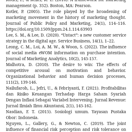
management (p. 352). Boston, MA: Pearson.
Kotler, P. (2005). The role played by the broadening of
marketing movement in the history of marketing thought.
Journal of Public Policy and Marketing, 24(1), 114–116.
https://doi.org/10.1509/jppm.24.1.114.63903
Lee, S. M., & Lee, D. (2020). “Untact”: a new customer service
strategy in the digital age. Service Business, 14(1), 1–22.
Leong, C. M., Loi, A. M. W., & Woon, S. (2022). The influence
of social media eWOM information on purchase intention.
Journal of Marketing Analytics, 10(2), 145-157.
Malhotra, D. (2010). The desire to win: The effects of
competitive arousal on motivation and behavior.
Organizational behavior and human decision processes,
111(2), 139-146.
Nailufaroh, L., Jefri, U., & Febriyanti, F. (2021). Profitabilitas
dan Risiko Keuangan Terhadap Harga Saham Syariah
Dengan Inflasi Sebagai Variabel Intervening. Jurnal Revenue:
Jurnal Ilmiah Ilmu Akuntansi, 2(1), 145-162.
Nasdian, F. T. (2015). Sosiologi umum. Yayasan Pustaka
Obor: Indonesia.
Nguyen, L., Gallery, G., & Newton, C. (2019). The joint
influence of financial risk perception and risk tolerance on