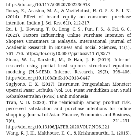
https://doi.org/10.1177/009207002236918
Roozy, E., Arastoo, M. A., & Vazifehdust, H. O. S. S. E. I. N.
(2014). Effect of brand equity on consumer purchase
intention. Indian J. Sci. Res, 6(1), 212-217.
Ru, L. J., Kowang, T. O., Long, C. S., Fun, F. S., & Fei, G. C.
(2021). Factors Influencing Online Purchase Intention of
Shopee’s Consumers in Malaysia. International Journal of
Academic Research in Business and Social Sciences, 11(1),
761–776. https://doi.org/10.6007/ijarbss/v11-i1/8577
Shiau, W. L., Sarstedt, M., & Hair, J. F. (2019). Internet
research using partial least squares structural equation
modeling (PLS-SEM). Internet Research, 29(3), 398–406.
https://doi.org/10.1108/IntR-10-2018-0447
Sugiyono, F. X. (2017). Instrumen Pengendalian Moneter:
Operasi Pasar Terbuka (Vol. 10). Pusat Pendidikan Dan Studi
Kebanksentralan (PPSK) Bank Indonesia.
Tran, V. D. (2020). The relationship among product risk,
perceived satisfaction and purchase intentions for online
shopping. Journal of Asian Finance, Economics and Business,
7(6), 221–231.
https://doi.org/10.13106/JAFEB.2020.VOL7.NO6.221
Wang, R. J. H., Malthouse, E. C., & Krishnamurthi, L. (2015).