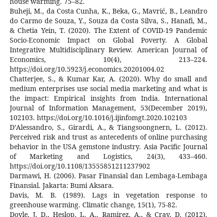
house warming. 75–82.
Buheji, M., da Costa Cunha, K., Beka, G., Mavrić, B., Leandro
do Carmo de Souza, Y., Souza da Costa Silva, S., Hanafi, M.,
& Chetia Yein, T. (2020). The Extent of COVID-19 Pandemic
Socio-Economic Impact on Global Poverty. A Global
Integrative Multidisciplinary Review. American Journal of
Economics, 10(4), 213–224.
https://doi.org/10.5923/j.economics.20201004.02
Chatterjee, S., & Kumar Kar, A. (2020). Why do small and
medium enterprises use social media marketing and what is
the impact: Empirical insights from India. International
Journal of Information Management, 53(December 2019),
102103. https://doi.org/10.1016/j.ijinfomgt.2020.102103
D’Alessandro, S., Girardi, A., & Tiangsoongnern, L. (2012).
Perceived risk and trust as antecedents of online purchasing
behavior in the USA gemstone industry. Asia Pacific Journal
of Marketing and Logistics, 24(3), 433–460.
https://doi.org/10.1108/13555851211237902
Darmawi, H. (2006). Pasar Finansial dan Lembaga-Lembaga
Finansial. Jakarta: Bumi Aksara.
Davis, M. B. (1989). Lags in vegetation response to
greenhouse warming. Climatic change, 15(1), 75-82.
Doyle, J. D., Heslop, L. A., Ramirez, A., & Cray, D. (2012).