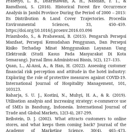
Prasetyo, L. B., Dharmawan, A. H., Nasdian, F. T., &
Ramdhoni, S. (2016). Historical Forest fire Occurrence
Analysis in Jambi Province During the Period of 2000 – 2015:
Its Distribution & Land Cover Trajectories. Procedia
Environmental Sciences, 33, 450–459.
https://doi.org/10.1016/j.proenv.2016.03.096
Priambodo, S., & Prabawani, B. (2015). Pengaruh Persepsi
Manfaat, Persepsi Kemudahan Penggunan, Dan Persepsi
Risiko Terhadap Minat Menggunakan Layanan Uang
Elektronik (Studi Kasus Pada Masyarakat Di Kota
Semarang). Jurnal Ilmu Administrasi Bisnis, 5(2), 127–135.
Quan, L., Al-Ansi, A., & Han, H. (2022). Assessing customer
financial risk perception and attitude in the hotel industry:
Exploring the role of protective measures against COVID-19.
International Journal of Hospitality Management, 101,
103123.
Raharja, S. U. J., Kostini, N., Muhyi, H. A., & R. (2019).
Utilisation analysis and increasing strategy: e-commerce use
of SMEs in Bandung, Indonesia. International Journal of
Trade and Global Markets, 12(3-4), 287-299.
Reibstein, D. J. (2002). What attracts customers to online
stores, and what keeps them coming back? Journal of the
Academy of Marketing Science, 30(4), 465–473.