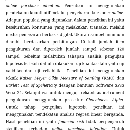
online purchase intention
. Penelitian ini menggunakan
pendekatan kuantitatif melalui penyebaran kuesioner
online
.
Adapun populasi yang digunakan dalam penelitian ini yaitu
keseluruhan konsumen yang melakukan transaksi melalui
media pemasaran berbasis digital. Ukuran sampel minimum
diambil berdasarkan perhitungan 10 kali jumlah item
pengukuran dan diperoleh jumlah sampel sebesar 120
sampel. Sebelum melakukan tahapan analisis pengujian
hipotesis terlebih dahulu dilakukan uji kualitas data yaitu uji
validitas dan uji reliabilitas. Penelitian ini menggunakan
teknik
Kaiser Meyer Olkin Measure of Samling
(KMO) dan
Barlett Test of Spehericity
deangan bantuan Software SPSS
Versi 24. Selanjutnya untuk menguji reliabilitas instrument
pengukuran menggunakan prosedur
Chornbachs Alpha
.
Untuk tahap pengujian hipotesis, penelitian ini
menggunakan pendekatan analisis regresi linear berganda.
Hasil penelitian ini yaitu
financial risk
tidak berpengaruh
signifikan terhadap
online purchase intention.
Untuk